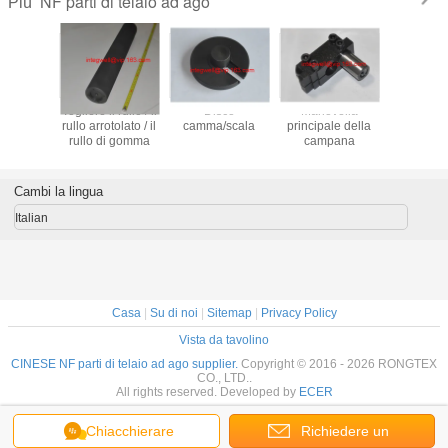
NF parti di telaio ad ago
Più
er i rulli
Togliere il rullo / il
Disco
Manovella
Legatu
ella ruota
rullo arrotolato / il
camma/scala
principale della
manove
/ sedile
rullo di gomma
campana
tra
cinetti
Cambi la lingua
Italian
Casa
|
Su di noi
|
Sitemap
|
Privacy Policy
Vista da tavolino
CINESE NF parti di telaio ad ago supplier.
Copyright © 2016 - 2026 RONGTEX
CO., LTD..
All rights reserved. Developed by
ECER
Chiacchierare
Richiedere un