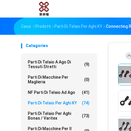
Casa
Prodotti
Parti Di Telaio Per Aghi KY
Connecting R
Catagories
Parti Di Telaio A Ago Di
(9)
Tessuti Stretti
Parti Di Macchine Per
(0)
Maglieria
NF Parti Di Telaio Ad Ago
(41)
Parti Di Telaio Per Aghi KY
(74)
Parti Di Telaio Per Aghi
(73)
Bonas / Varitex
Parti Di Macchine Per Il