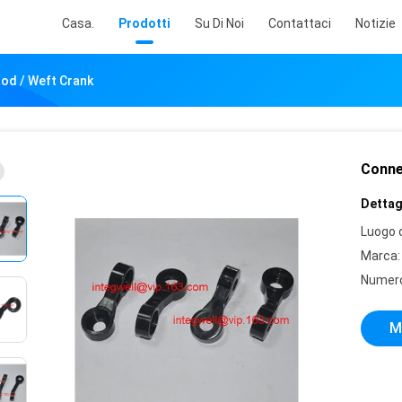
Casa.
Prodotti
Su Di Noi
Contattaci
Notizie
od / Weft Crank
Conne
Dettagl
Luogo d
Marca:
Numero
M