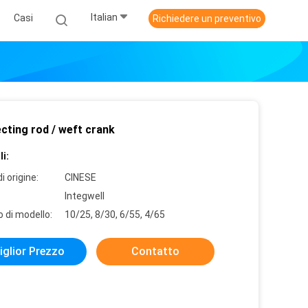
Italian
Casi
Richiedere un preventivo
cting rod / weft crank
i:
i origine:
CINESE
Integwell
 di modello:
10/25, 8/30, 6/55, 4/65
iglior Prezzo
Contatto